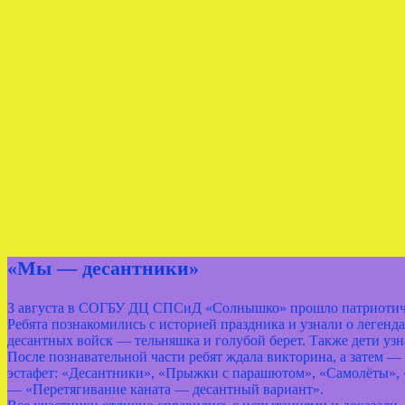
«Мы — десантники»
3 августа в СОГБУ ДЦ СПСиД «Солнышко» прошло патриотич
Ребята познакомились с историей праздника и узнали о лег
десантных войск — тельняшка и голубой берет. Также дети узн
После познавательной части ребят ждала викторина, а затем 
эстафет: «Десантники», «Прыжки с парашютом», «Самолёты», «
— «Перетягивание каната — десантный вариант».