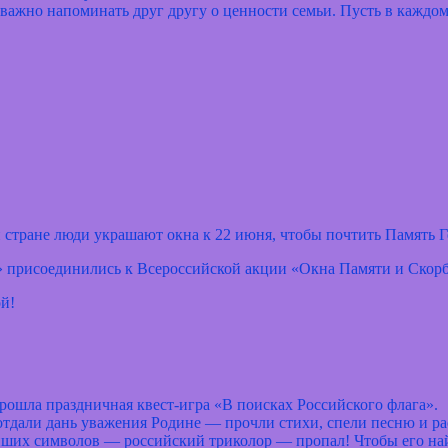
 важно напоминать друг другу о ценности семьи. Пусть в каждо
 стране люди украшают окна к 22 июня, чтобы почтить Память Г
рисоединились к Всероссийской акции «Окна Памяти и Скорб
ой!
ла праздничная квест‑игра «В поисках Российского флага».
тдали дань уважения Родине — прочли стихи, спели песню и рас
ших символов — российский триколор — пропал! Чтобы его найт