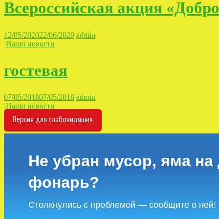
Всероссийская акция «Добр
12/05/2020
22/06/2020
admin
Наши новости
гостевая
07/05/2018
07/05/2018
admin
Наши новости
Версия для слабовидящих
Не убран мусор, яма на 
фонарь?
Столкнулись с проблемой — сообщите о ней!