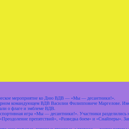
еское мероприятие ко Дню ВДВ — «Мы — десантники!».
ендарном командующем ВДВ Василии Филипповиче Маргелове. Им
али о флаге и эмблеме ВДВ.
— спортивная игра «Мы — десантники!». Участники разделились
Преодоление препятствий», «Разведка боем» и «Снайперы». Зав