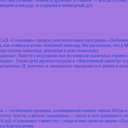
что они сильные, ловкие и дружные, а главное — всегда готовы
медали в награду за старания и командный дух.
иД «Солнышко» прошла развлекательная программа «Любимое л
м, как появился всеми любимый шоколад. Им рассказали, что в 
иде плитки шоколада, держащая в руке шоколадку.
адница». Вместе с ведущими они вспомнили сказочных героев‑с
адки». Также дети дружно сыграли в «Фантиковый оркестр» и р
строение. И, конечно, в завершение праздника все ребята в о
сти — особенный праздник, посвящённый памяти святых Петра и
тоту чувств, а жёлтое сердцевина — тепло и уют домашнего оча
СиД «Солнышко» совместно с педагогами провели акцию «Пода
ого благополучия.