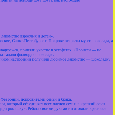
 прийти на помощь друг другу, как настоящие
акомство взрослых и детей».
Москве, Санкт‑Петербурге и Покрове открыты музеи шоколада, а
ладкоежек, приняли участие в эстафетах: «Пронеси — не
азгадали филворд о шоколаде.
тличном настроении получили любимое лакомство — шоколадку!
 Февронии, покровителей семьи и брака.
га, который объединяет всех членов семьи в крепкий союз.
ри ромашку». Ребята своими руками изготовили красивые