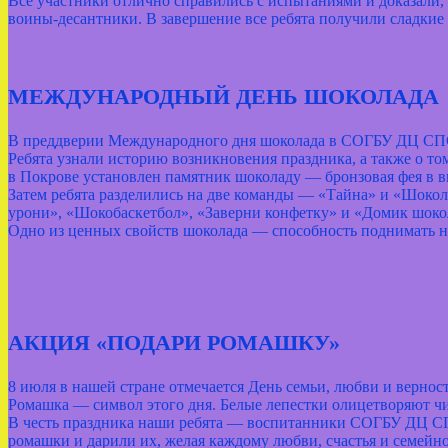
Все участники отлично справились с испытаниями и доказали, 
воины‑десантники. В завершение все ребята получили сладкие 
МЕЖДУНАРОДНЫЙ ДЕНЬ ШОКОЛАДА
В преддверии Международного дня шоколада в СОГБУ ДЦ СПС
Ребята узнали историю возникновения праздника, а также о то
в Покрове установлен памятник шоколаду — бронзовая фея в в
Затем ребята разделились на две команды — «Тайна» и «Шокол
урони», «Шокобаскетбол», «Заверни конфетку» и «Домик шокол
Одно из ценных свойств шоколада — способность поднимать на
АКЦИЯ «ПОДАРИ РОМАШКУ»
8 июля в нашей стране отмечается День семьи, любви и верно
Ромашка — символ этого дня. Белые лепестки олицетворяют чис
В честь праздника наши ребята — воспитанники СОГБУ ДЦ СП
ромашки и дарили их, желая каждому любви, счастья и семейн