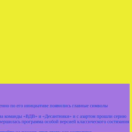
енно по его инициативе появились главные символы
 на команды «ВДВ» и «Десантники» и с азартом прошли серию
ершилась программа особой версией классического состязания