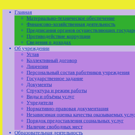
Главная
Материально-техническое обеспечение
Финансово-хозяйственная деятельность
Предписания органов осуществляющих государс
Противодействие коррупции
Сведения о доходах
Об учреждении
Устав
Коллективный договор
Лицензии
Персональный состав работников учреждения
Государственное задание
Документы
Структура и режим работы
Виды и объёмы услуг
Учредители
Нормативно-правовая документация
Независимая оценка качества оказываемых услу
Порядок предоставления социальных услуг
Наличие свободных мест
Образовательная деятельность