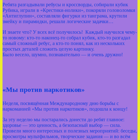
Ребята разгадывали ребусы и кроссворды, собирали кубик
Рубика, играли в «Крестики‑нолики», покоряли головоломки
«Антиглупин», составляли фигурки из танграма, крутили
змейку и пирамидки, решали логические задачки…
И знаете что? У всех всё получилось! Каждый научился чему-
то новому: кто-то наконец-то собрал кубик, кто-то разгадал
самый сложный ребус, а кто-то понял, как из нескольких
простых деталей сложить целую картинку.
Было весело, шумно, познавательно — и очень дружно!
«Мы против наркотиков»
Неделя, посвящённая Международному дню борьбы с
наркоманией «Мы против наркотиков», подошла к концу!
За эту неделю мы постарались донести до ребят главное:
здоровье — это ценность, а безопасный выбор — сила.
Провели много интересных и полезных мероприятий: беседы,
просмотры мультфильмов, творческие задания — и во всём