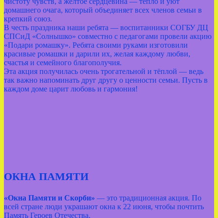
чистоту чувств, а жёлтое сердцевина — тепло и уют
домашнего очага, который объединяет всех членов семьи в
крепкий союз.
В честь праздника наши ребята — воспитанники СОГБУ ДЦ
СПСиД «Солнышко» совместно с педагогами провели акцию
«Подари ромашку». Ребята своими руками изготовили
красивые ромашки и дарили их, желая каждому любви,
счастья и семейного благополучия.
Эта акция получилась очень трогательной и тёплой — ведь
так важно напоминать друг другу о ценности семьи. Пусть в
каждом доме царит любовь и гармония!
ОКНА ПАМЯТИ
«Окна Памяти и Скорби»
— это традиционная акция. По
всей стране люди украшают окна к 22 июня, чтобы почтить
Память Героев Отечества.