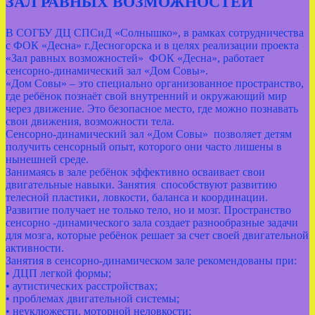
ЗАЛ РАВНЫХ ВОЗМОЖНОСТЕЙ
В СОГБУ ДЦ СПСиД «Солнышко», в рамках сотрудничества
с ФОК «Десна» г.Десногорска и в целях реализации проекта
«Зал равных возможностей» ФОК «Десна», работает
сенсорно-динамический зал «Дом Совы».
«Дом Совы» – это специально организованное пространство,
где ребёнок познаёт свой внутренний и окружающий мир
через движение. Это безопасное место, где можно познавать
свои движения, возможности тела.
Сенсорно-динамический зал «Дом Совы» позволяет детям
получить сенсорный опыт, которого они часто лишены в
нынешней среде.
Занимаясь в зале ребёнок эффективно осваивает свои
двигательные навыки. Занятия способствуют развитию
телесной пластики, ловкости, баланса и координации.
Развитие получает не только тело, но и мозг. Пространство
сенсорно -динамического зала создает разнообразные задачи
для мозга, которые ребёнок решает за счет своей двигательной
активности.
Занятия в сенсорно-динамическом зале рекомендованы при:
• ДЦП легкой формы;
• аутистических расстройствах;
• проблемах двигательной системы;
• неуклюжести, моторной неловкости;