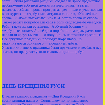
сорта. Ребята рисовали рисунки, создавали яркое предметное
изображение арбузной дольки из пластилина , а затем
началась весёлая игровая программа: дети пели и участвовали
в конкурсах — «Арбузные частушки с листа», «Хвалебные
слова», «Сложи высказывание» и «Составь слова из слова».
Также ребята попробовали себя в роли садоводов‑бахчеводов.
Ребят также ждали эстафеты: «Арбузный боулинг» и
«Арбузные гонки». А ещё дети поработали модельерами: они
нарядили арбузы‑мячи — и получились настоящие красавцы!
Все арбузные праздники проходят по‑разному, но
заканчиваются одинаково — поеданием арбуза.
Участники нашего праздника были дружными и весёлым и, а
значит, по праву заслужили главный приз — арбуз!
ДЕНЬ КРЕЩЕНИЯ РУСИ
В честь великого праздника — Дня Крещения Руси
воспитанники нашего «Солнышко» по приглашению
иеромонаха Тихона посетили храм святителя Стефана