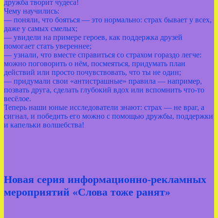
дружба творит чудеса!
Чему научились:
— поняли, что бояться — это нормально: страх бывает у всех,
даже у самых смелых;
— увидели на примере героев, как поддержка друзей
помогает стать увереннее;
— узнали, что вместе справиться со страхом гораздо легче:
можно поговорить о нём, посмеяться, придумать план
действий или просто почувствовать, что ты не один;
— придумали свои «антистрашные» правила — например,
позвать друга, сделать глубокий вдох или вспомнить что‑то
весёлое.
Теперь наши юные исследователи знают: страх — не враг, а
сигнал, и победить его можно с помощью дружбы, поддержки
и капельки волшебства!
Новая серия информационно-рекламных
мероприятий «Слова тоже ранят»