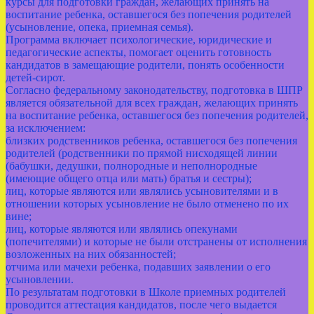
курсы для подготовки граждан, желающих принять на
воспитание ребенка, оставшегося без попечения родителей
(усыновление, опека, приемная семья).
Программа включает психологические, юридические и
педагогические аспекты, помогает оценить готовность
кандидатов в замещающие родители, понять особенности
детей-сирот.
Согласно федеральному законодательству, подготовка в ШПР
является обязательной для всех граждан, желающих принять
на воспитание ребенка, оставшегося без попечения родителей,
за исключением:
близких родственников ребенка, оставшегося без попечения
родителей (родственники по прямой нисходящей линии
(бабушки, дедушки, полнородные и неполнородные
(имеющие общего отца или мать) братья и сестры);
лиц, которые являются или являлись усыновителями и в
отношении которых усыновление не было отменено по их
вине;
лиц, которые являются или являлись опекунами
(попечителями) и которые не были отстранены от исполнения
возложенных на них обязанностей;
отчима или мачехи ребенка, подавших заявлении о его
усыновлении.
По результатам подготовки в Школе приемных родителей
проводится аттестация кандидатов, после чего выдается