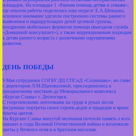
площадок. На площадке 1 «Ранняя помощь детям и семьям»,
где опытом работы поделилась наш педагог Е.А.Шевцова,
основное внимание уделили построению системы раннего
выявления и маршрутизации детей целевой группы,
внедрению мобильных форматов помощи (выездная служба
«Домашний консультант»), а также коррекционным подходам
к детям раннего возраста с различными нарушениями
развития.
ДЕНЬ ПОБЕДЫ
9 Мая сотрудники СОГБУ ДЦ СПСиД «Солнышко», во главе
с директором Л.М.Шаповаловой, присоединились к
праздничному шествию до Мемориального комплекса
«Курган Славы» г. Десногорск.
С георгиевскими ленточками на груди в руках несли
бесценные портреты своих героев-дедов и прадедов и яркие
букеты цветов.
На Кургане Славы минутой молчания почтили память о всех
павших в годы Великой Отечественной войны и возложили
цветы у Вечного огня и к братским могилам.