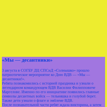
«Мы — десантники»
3 августа в СОГБУ ДЦ СПСиД «Солнышко» прошло
патриотическое мероприятие ко Дню ВДВ — «Мы —
десантники!».
Ребята познакомились с историей праздника и узнали о
легендарном командующем ВДВ Василии Филипповиче
Маргелове. Именно по его инициативе появились главные
символы десантных войск — тельняшка и голубой берет.
Также дети узнали о флаге и эмблеме ВДВ.
После познавательной части ребят ждала викторина, а затем