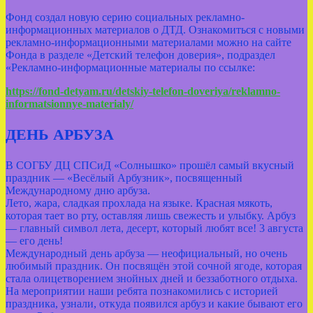
Фонд создал новую серию социальных рекламно-
информационных материалов о ДТД. Ознакомиться с новыми
рекламно-информационными материалами можно на сайте
Фонда в разделе «Детский телефон доверия», подраздел
«Рекламно-информационные материалы по ссылке:
https://fond-detyam.ru/detskiy-telefon-doveriya/reklamno-
informatsionnye-materialy/
ДЕНЬ АРБУЗА
В СОГБУ ДЦ СПСиД «Солнышко» прошёл самый вкусный
праздник — «Весёлый Арбузник», посвященный
Международному дню арбуза.
Лето, жара, сладкая прохлада на языке. Красная мякоть,
которая тает во рту, оставляя лишь свежесть и улыбку. Арбуз
— главный символ лета, десерт, который любят все! 3 августа
— его день!
Международный день арбуза — неофициальный, но очень
любимый праздник. Он посвящён этой сочной ягоде, которая
стала олицетворением знойных дней и беззаботного отдыха.
На мероприятии наши ребята познакомились с историей
праздника, узнали, откуда появился арбуз и какие бывают его