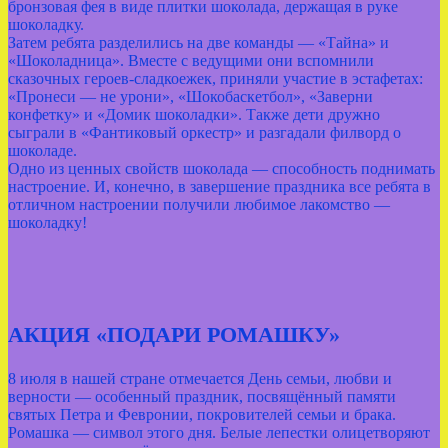
бронзовая фея в виде плитки шоколада, держащая в руке
шоколадку.
Затем ребята разделились на две команды — «Тайна» и
«Шоколадница». Вместе с ведущими они вспомнили
сказочных героев‑сладкоежек, приняли участие в эстафетах:
«Пронеси — не урони», «Шокобаскетбол», «Заверни
конфетку» и «Домик шоколадки». Также дети дружно
сыграли в «Фантиковый оркестр» и разгадали филворд о
шоколаде.
Одно из ценных свойств шоколада — способность поднимать
настроение. И, конечно, в завершение праздника все ребята в
отличном настроении получили любимое лакомство —
шоколадку!
АКЦИЯ «ПОДАРИ РОМАШКУ»
8 июля в нашей стране отмечается День семьи, любви и
верности — особенный праздник, посвящённый памяти
святых Петра и Февронии, покровителей семьи и брака.
Ромашка — символ этого дня. Белые лепестки олицетворяют