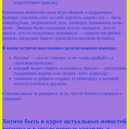
подстёгивает травлю).
Ключевым моментом стала игра «Король и подданные».
Каждый участник смог на себе ощутить, каково это — быть
отвергнутым , подчиняться или, наоборот, навязывать свою
волю . Эмоции были сильными: кто‑то смущался , кто‑то
злился , кто‑то испытывал неловкость — именно так ребята
поняли, насколько тяжело приходится жертвам буллинга.
В конце встречи школьники сделали важные выводы:
буллинг — это не «шутки» и не «само пройдёт», а
серьёзная проблема;
каждый может помочь остановить травлю — достаточно
поддержать жертву или сказать «нет» агрессору ;
уважение и доброта создают ту атмосферу, в которой
хочется учиться и дружить .
Спасибо школе за доверие и за то, что не боитесь говорить о
сложном!
Хотите быть в курсе актуальных новостей
региона и в числе первых узнавать о