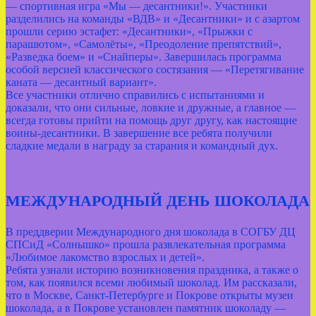
— спортивная игра «Мы — десантники!». Участники
разделились на команды «ВДВ» и «Десантники» и с азартом
прошли серию эстафет: «Десантники», «Прыжки с
парашютом», «Самолёты», «Преодоление препятствий»,
«Разведка боем» и «Снайперы». Завершилась программа
особой версией классического состязания — «Перетягивание
каната — десантный вариант».
Все участники отлично справились с испытаниями и
доказали, что они сильные, ловкие и дружные, а главное —
всегда готовы прийти на помощь друг другу, как настоящие
воины‑десантники. В завершение все ребята получили
сладкие медали в награду за старания и командный дух.
МЕЖДУНАРОДНЫЙ ДЕНЬ ШОКОЛАДА
В преддверии Международного дня шоколада в СОГБУ ДЦ
СПСиД «Солнышко» прошла развлекательная программа
«Любимое лакомство взрослых и детей».
Ребята узнали историю возникновения праздника, а также о
том, как появился всеми любимый шоколад. Им рассказали,
что в Москве, Санкт‑Петербурге и Покрове открыты музеи
шоколада, а в Покрове установлен памятник шоколаду —