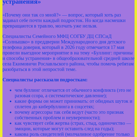
устранения»
«Почему они так со мной?» — вопрос, который хоть раз
задавал себе почти каждый подросток. Но когда насмешки
превращаются в травлю, молчать уже нельзя.
Специалисты Семейного МФЦ СОГБУ ДЦ СПСиД
«Солнышко» в преддверии Международного дня детского
телефона доверия, который в 2026 году отмечается 17 мая
провели выездное мероприятие в на тему «Буллинг: причины
и способы устранения» в общеобразовательной средней школе
села Екимовичи Рославльского района, чтобы помочь ребятам
разобраться в этой непростой теме.
Специалисты рассказали подросткам:
чем буллинг отличается от обычного конфликта (это не
разовая ссора, а систематическое давление);
какие формы он может принимать: от обидных шуток и
сплетен до кибербуллинга в соцсетях;
почему агрессоры так себя ведут (часто это признак
собственных проблем и неуверенности);
как чувствует себя жертва (страх, стыд, одиночество —
эмоции, которые могут оставить след на годы);
какова роль свидетелей (молчаливое одобрение только