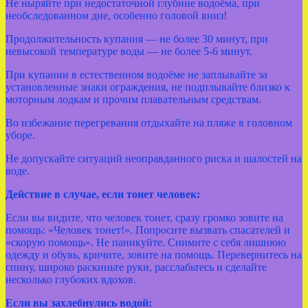
Не ныряйте при недостаточной глубине водоёма, при
необследованном дне, особенно головой вниз!
Продолжительность купания — не более 30 минут, при
невысокой температуре воды — не более 5-6 минут.
При купании в естественном водоёме не заплывайте за
установленные знаки ограждения, не подплывайте близко к
моторным лодкам и прочим плавательным средствам.
Во избежание перегревания отдыхайте на пляже в головном
уборе.
Не допускайте ситуаций неоправданного риска и шалостей на
воде.
Действие в случае, если тонет человек
:
Если вы видите, что человек тонет, сразу громко зовите на
помощь: «Человек тонет!». Попросите вызвать спасателей и
«скорую помощь». Не паникуйте. Снимите с себя лишнюю
одежду и обувь, кричите, зовите на помощь. Перевернитесь на
спину, широко раскиньте руки, расслабьтесь и сделайте
несколько глубоких вдохов.
Если вы захлебнулись водой: