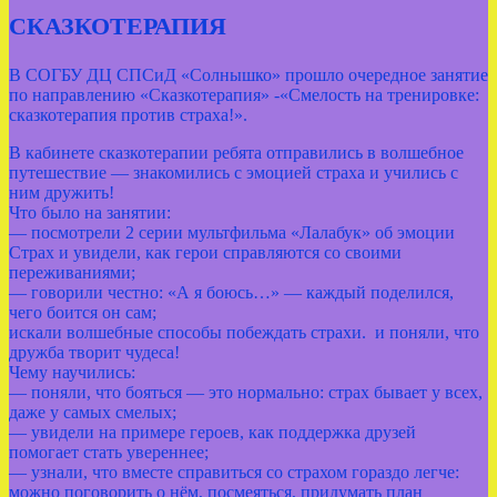
СКАЗКОТЕРАПИЯ
В СОГБУ ДЦ СПСиД «Солнышко» прошло очередное занятие
по направлению «Сказкотерапия» -«Смелость на тренировке:
сказкотерапия против страха!».
В кабинете сказкотерапии ребята отправились в волшебное
путешествие — знакомились с эмоцией страха и учились с
ним дружить!
Что было на занятии:
— посмотрели 2 серии мультфильма «Лалабук» об эмоции
Страх и увидели, как герои справляются со своими
переживаниями;
— говорили честно: «А я боюсь…» — каждый поделился,
чего боится он сам;
искали волшебные способы побеждать страхи. и поняли, что
дружба творит чудеса!
Чему научились:
— поняли, что бояться — это нормально: страх бывает у всех,
даже у самых смелых;
— увидели на примере героев, как поддержка друзей
помогает стать увереннее;
— узнали, что вместе справиться со страхом гораздо легче:
можно поговорить о нём, посмеяться, придумать план