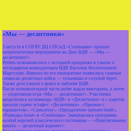
«Мы — десантники»
3 августа в СОГБУ ДЦ СПСиД «Солнышко» прошло
патриотическое мероприятие ко Дню ВДВ — «Мы —
десантники!».
Ребята познакомились с историей праздника и узнали о
легендарном командующем ВДВ Василии Филипповиче
Маргелове. Именно по его инициативе появились главные
символы десантных войск — тельняшка и голубой берет.
Также дети узнали о флаге и эмблеме ВДВ.
После познавательной части ребят ждала викторина, а затем
— спортивная игра «Мы — десантники!». Участники
разделились на команды «ВДВ» и «Десантники» и с азартом
прошли серию эстафет: «Десантники», «Прыжки с
парашютом», «Самолёты», «Преодоление препятствий»,
«Разведка боем» и «Снайперы». Завершилась программа
особой версией классического состязания — «Перетягивание
каната — десантный вариант».
Все участники отлично справились с испытаниями и