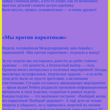
самый сложный ребус, а кто-то понял, как из нескольких
простых деталей сложить целую картинку.
Было весело, шумно, познавательно — и очень дружно!
«Мы против наркотиков»
Неделя, посвящённая Международному дню борьбы с
наркоманией «Мы против наркотиков», подошла к концу!
За эту неделю мы постарались донести до ребят главное:
здоровье — это ценность, а безопасный выбор — сила.
Провели много интересных и полезных мероприятий: беседы,
просмотры мультфильмов, творческие задания — и во всём
этом дети были не просто зрителями, а активными
участниками. Сегодня состоялось завершающее мероприятие
— яркая акция! Ребята раздавали прохожим информационные
материалы и свои поделки, созданные в рамках недели.
Каждая поделка — это маленькое послание: «Выбирай жизнь
без наркотиков! Выбирай здоровье!». А ещё дети не только
творили и общались, но и заряжались энергией на свежем
воздухе — получили свой естественный заряд витамина D!