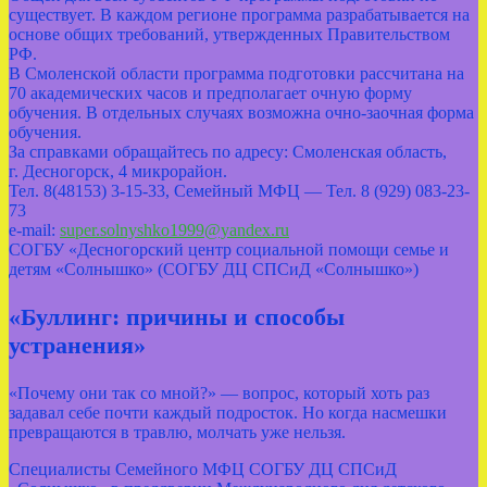
существует. В каждом регионе программа разрабатывается на
основе общих требований, утвержденных Правительством
РФ.
В Смоленской области программа подготовки рассчитана на
70 академических часов и предполагает очную форму
обучения. В отдельных случаях возможна очно-заочная форма
обучения.
За справками обращайтесь по адресу: Смоленская область,
г. Десногорск, 4 микрорайон.
Тел. 8(48153) 3-15-33, Семейный МФЦ — Тел. 8 (929) 083-23-
73
e-mail:
super.solnyshko1999@yandex.ru
СОГБУ «Десногорский центр социальной помощи семье и
детям «Солнышко» (СОГБУ ДЦ СПСиД «Солнышко»)
«Буллинг: причины и способы
устранения»
«Почему они так со мной?» — вопрос, который хоть раз
задавал себе почти каждый подросток. Но когда насмешки
превращаются в травлю, молчать уже нельзя.
Специалисты Семейного МФЦ СОГБУ ДЦ СПСиД