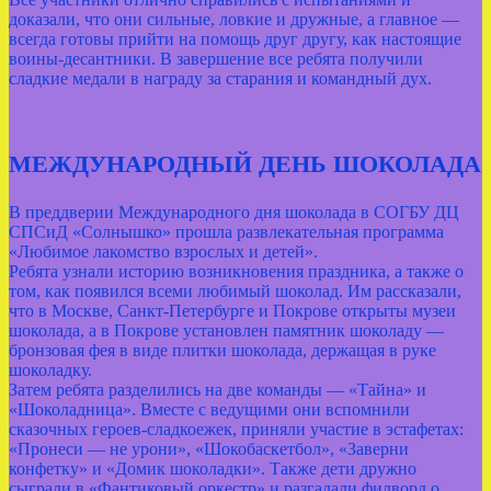
доказали, что они сильные, ловкие и дружные, а главное —
всегда готовы прийти на помощь друг другу, как настоящие
воины‑десантники. В завершение все ребята получили
сладкие медали в награду за старания и командный дух.
МЕЖДУНАРОДНЫЙ ДЕНЬ ШОКОЛАДА
В преддверии Международного дня шоколада в СОГБУ ДЦ
СПСиД «Солнышко» прошла развлекательная программа
«Любимое лакомство взрослых и детей».
Ребята узнали историю возникновения праздника, а также о
том, как появился всеми любимый шоколад. Им рассказали,
что в Москве, Санкт‑Петербурге и Покрове открыты музеи
шоколада, а в Покрове установлен памятник шоколаду —
бронзовая фея в виде плитки шоколада, держащая в руке
шоколадку.
Затем ребята разделились на две команды — «Тайна» и
«Шоколадница». Вместе с ведущими они вспомнили
сказочных героев‑сладкоежек, приняли участие в эстафетах:
«Пронеси — не урони», «Шокобаскетбол», «Заверни
конфетку» и «Домик шоколадки». Также дети дружно
сыграли в «Фантиковый оркестр» и разгадали филворд о