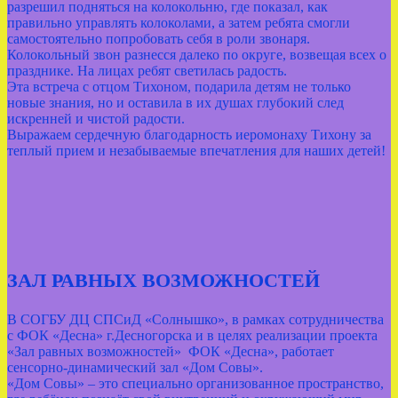
разрешил подняться на колокольню, где показал, как
правильно управлять колоколами, а затем ребята смогли
самостоятельно попробовать себя в роли звонаря.
Колокольный звон разнесся далеко по округе, возвещая всех о
празднике. На лицах ребят светилась радость.
Эта встреча с отцом Тихоном, подарила детям не только
новые знания, но и оставила в их душах глубокий след
искренней и чистой радости.
Выражаем сердечную благодарность иеромонаху Тихону за
теплый прием и незабываемые впечатления для наших детей!
ЗАЛ РАВНЫХ ВОЗМОЖНОСТЕЙ
В СОГБУ ДЦ СПСиД «Солнышко», в рамках сотрудничества
с ФОК «Десна» г.Десногорска и в целях реализации проекта
«Зал равных возможностей» ФОК «Десна», работает
сенсорно-динамический зал «Дом Совы».
«Дом Совы» – это специально организованное пространство,