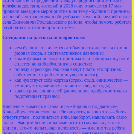
«Солнышко» в преддверии Международного дня детского
телефона доверия, который в 2026 году отмечается 17 мая
провели выездное мероприятие в на тему «Буллинг: причины
и способы устранения» в общеобразовательной средней школе
села Екимовичи Рославльского района, чтобы помочь ребятам
разобраться в этой непростой теме.
Специалисты рассказали подросткам:
чем буллинг отличается от обычного конфликта (это не
разовая ссора, а систематическое давление);
какие формы он может принимать: от обидных шуток и
сплетен до кибербуллинга в соцсетях;
почему агрессоры так себя ведут (часто это признак
собственных проблем и неуверенности);
как чувствует себя жертва (страх, стыд, одиночество —
эмоции, которые могут оставить след на годы);
какова роль свидетелей (молчаливое одобрение только
подстёгивает травлю).
Ключевым моментом стала игра «Король и подданные».
Каждый участник смог на себе ощутить, каково это — быть
отвергнутым , подчиняться или, наоборот, навязывать свою
волю . Эмоции были сильными: кто‑то смущался , кто‑то
злился , кто‑то испытывал неловкость — именно так ребята
поняли, насколько тяжело приходится жертвам буллинга.