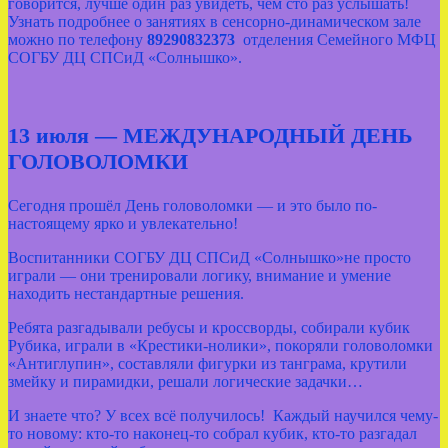
говорится, лучше один раз увидеть, чем сто раз услышать!
Узнать подробнее о занятиях в сенсорно-динамическом зале
можно по телефону
89290832373
отделения Семейного МФЦ
СОГБУ ДЦ СПСиД «Солнышко».
13 июля — МЕЖДУНАРОДНЫЙ ДЕНЬ
ГОЛОВОЛОМКИ
Сегодня прошёл День головоломки — и это было по-
настоящему ярко и увлекательно!
Воспитанники СОГБУ ДЦ СПСиД «Солнышко»не просто
играли — они тренировали логику, внимание и умение
находить нестандартные решения.
Ребята разгадывали ребусы и кроссворды, собирали кубик
Рубика, играли в «Крестики‑нолики», покоряли головоломки
«Антиглупин», составляли фигурки из танграма, крутили
змейку и пирамидки, решали логические задачки…
И знаете что? У всех всё получилось! Каждый научился чему-
то новому: кто-то наконец-то собрал кубик, кто-то разгадал