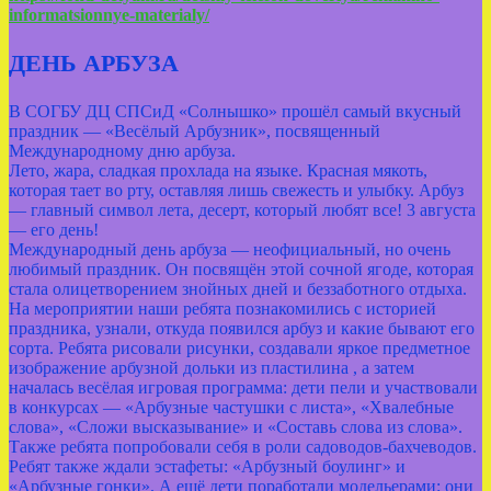
informatsionnye-materialy/
ДЕНЬ АРБУЗА
В СОГБУ ДЦ СПСиД «Солнышко» прошёл самый вкусный
праздник — «Весёлый Арбузник», посвященный
Международному дню арбуза.
Лето, жара, сладкая прохлада на языке. Красная мякоть,
которая тает во рту, оставляя лишь свежесть и улыбку. Арбуз
— главный символ лета, десерт, который любят все! 3 августа
— его день!
Международный день арбуза — неофициальный, но очень
любимый праздник. Он посвящён этой сочной ягоде, которая
стала олицетворением знойных дней и беззаботного отдыха.
На мероприятии наши ребята познакомились с историей
праздника, узнали, откуда появился арбуз и какие бывают его
сорта. Ребята рисовали рисунки, создавали яркое предметное
изображение арбузной дольки из пластилина , а затем
началась весёлая игровая программа: дети пели и участвовали
в конкурсах — «Арбузные частушки с листа», «Хвалебные
слова», «Сложи высказывание» и «Составь слова из слова».
Также ребята попробовали себя в роли садоводов‑бахчеводов.
Ребят также ждали эстафеты: «Арбузный боулинг» и
«Арбузные гонки». А ещё дети поработали модельерами: они