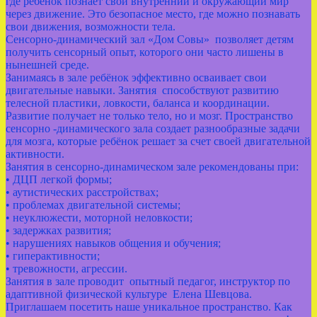
где ребёнок познаёт свой внутренний и окружающий мир
через движение. Это безопасное место, где можно познавать
свои движения, возможности тела.
Сенсорно-динамический зал «Дом Совы» позволяет детям
получить сенсорный опыт, которого они часто лишены в
нынешней среде.
Занимаясь в зале ребёнок эффективно осваивает свои
двигательные навыки. Занятия способствуют развитию
телесной пластики, ловкости, баланса и координации.
Развитие получает не только тело, но и мозг. Пространство
сенсорно -динамического зала создает разнообразные задачи
для мозга, которые ребёнок решает за счет своей двигательной
активности.
Занятия в сенсорно-динамическом зале рекомендованы при:
• ДЦП легкой формы;
• аутистических расстройствах;
• проблемах двигательной системы;
• неуклюжести, моторной неловкости;
• задержках развития;
• нарушениях навыков общения и обучения;
• гиперактивности;
• тревожности, агрессии.
Занятия в зале проводит опытный педагог, инструктор по
адаптивной физической культуре Елена Шевцова.
Приглашаем посетить наше уникальное пространство. Как