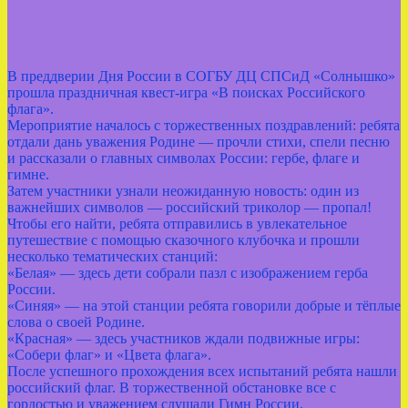
В преддверии Дня России в СОГБУ ДЦ СПСиД «Солнышко»
прошла праздничная квест‑игра «В поисках Российского
флага».
Мероприятие началось с торжественных поздравлений: ребята
отдали дань уважения Родине — прочли стихи, спели песню
и рассказали о главных символах России: гербе, флаге и
гимне.
Затем участники узнали неожиданную новость: один из
важнейших символов — российский триколор — пропал!
Чтобы его найти, ребята отправились в увлекательное
путешествие с помощью сказочного клубочка и прошли
несколько тематических станций:
«Белая» — здесь дети собрали пазл с изображением герба
России.
«Синяя» — на этой станции ребята говорили добрые и тёплые
слова о своей Родине.
«Красная» — здесь участников ждали подвижные игры:
«Собери флаг» и «Цвета флага».
После успешного прохождения всех испытаний ребята нашли
российский флаг. В торжественной обстановке все с
гордостью и уважением слушали Гимн России.