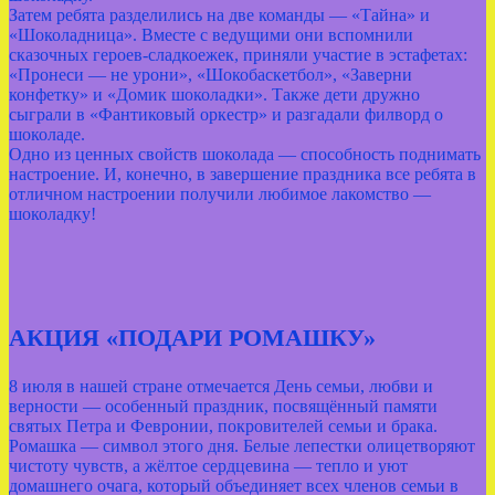
Затем ребята разделились на две команды — «Тайна» и
«Шоколадница». Вместе с ведущими они вспомнили
сказочных героев‑сладкоежек, приняли участие в эстафетах:
«Пронеси — не урони», «Шокобаскетбол», «Заверни
конфетку» и «Домик шоколадки». Также дети дружно
сыграли в «Фантиковый оркестр» и разгадали филворд о
шоколаде.
Одно из ценных свойств шоколада — способность поднимать
настроение. И, конечно, в завершение праздника все ребята в
отличном настроении получили любимое лакомство —
шоколадку!
АКЦИЯ «ПОДАРИ РОМАШКУ»
8 июля в нашей стране отмечается День семьи, любви и
верности — особенный праздник, посвящённый памяти
святых Петра и Февронии, покровителей семьи и брака.
Ромашка — символ этого дня. Белые лепестки олицетворяют
чистоту чувств, а жёлтое сердцевина — тепло и уют
домашнего очага, который объединяет всех членов семьи в