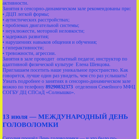
активности.
Занятия в сенсорно-динамическом зале рекомендованы при:
• ДЦП легкой формы;
• аутистических расстройствах;
• проблемах двигательной системы;
• неуклюжести, моторной неловкости;
• задержках развития;
• нарушениях навыков общения и обучения;
• гиперактивности;
• тревожности, агрессии.
Занятия в зале проводит опытный педагог, инструктор по
адаптивной физической культуре Елена Шевцова.
Приглашаем посетить наше уникальное пространство. Как
говорится, лучше один раз увидеть, чем сто раз услышать!
Узнать подробнее о занятиях в сенсорно-динамическом зале
можно по телефону
89290832373
отделения Семейного МФЦ
СОГБУ ДЦ СПСиД «Солнышко».
13 июля — МЕЖДУНАРОДНЫЙ ДЕНЬ
ГОЛОВОЛОМКИ
Сегодня прошёл День головоломки — и это было по-