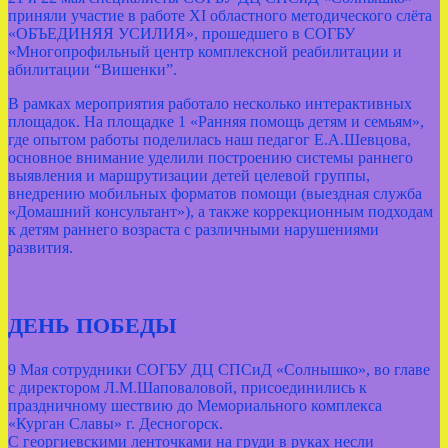
приняли участие в работе XI областного методического слёта
«ОБЪЕДИНЯЯ УСИЛИЯ», прошедшего в СОГБУ
«Многопрофильный центр комплексной реабилитации и
абилитации “Вишенки”.
В рамках мероприятия работало несколько интерактивных
площадок. На площадке 1 «Ранняя помощь детям и семьям»,
где опытом работы поделилась наш педагог Е.А.Шевцова,
основное внимание уделили построению системы раннего
выявления и маршрутизации детей целевой группы,
внедрению мобильных форматов помощи (выездная служба
«Домашний консультант»), а также коррекционным подходам
к детям раннего возраста с различными нарушениями
развития.
ДЕНЬ ПОБЕДЫ
9 Мая сотрудники СОГБУ ДЦ СПСиД «Солнышко», во главе
с директором Л.М.Шаповаловой, присоединились к
праздничному шествию до Мемориального комплекса
«Курган Славы» г. Десногорск.
С георгиевскими ленточками на груди в руках несли