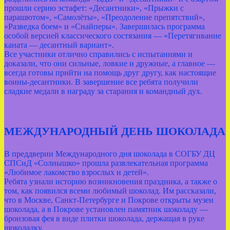
прошли серию эстафет: «Десантники», «Прыжки с
парашютом», «Самолёты», «Преодоление препятствий»,
«Разведка боем» и «Снайперы». Завершилась программа
особой версией классического состязания — «Перетягивание
каната — десантный вариант».
Все участники отлично справились с испытаниями и
доказали, что они сильные, ловкие и дружные, а главное —
всегда готовы прийти на помощь друг другу, как настоящие
воины‑десантники. В завершение все ребята получили
сладкие медали в награду за старания и командный дух.
МЕЖДУНАРОДНЫЙ ДЕНЬ ШОКОЛАДА
В преддверии Международного дня шоколада в СОГБУ ДЦ
СПСиД «Солнышко» прошла развлекательная программа
«Любимое лакомство взрослых и детей».
Ребята узнали историю возникновения праздника, а также о
том, как появился всеми любимый шоколад. Им рассказали,
что в Москве, Санкт‑Петербурге и Покрове открыты музеи
шоколада, а в Покрове установлен памятник шоколаду —
бронзовая фея в виде плитки шоколада, держащая в руке
шоколадку.