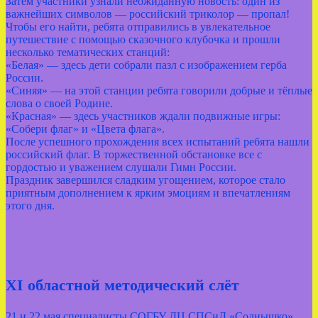
Затем участники узнали неожиданную новость: один из
важнейших символов — российский триколор — пропал!
Чтобы его найти, ребята отправились в увлекательное
путешествие с помощью сказочного клубочка и прошли
несколько тематических станций:
«Белая» — здесь дети собрали пазл с изображением герба
России.
«Синяя» — на этой станции ребята говорили добрые и тёплые
слова о своей Родине.
«Красная» — здесь участников ждали подвижные игры:
«Собери флаг» и «Цвета флага».
После успешного прохождения всех испытаний ребята нашли
российский флаг. В торжественной обстановке все с
гордостью и уважением слушали Гимн России.
Праздник завершился сладким угощением, которое стало
приятным дополнением к ярким эмоциям и впечатлениям
этого дня.
XI областной методический слёт
21 и 22 мая специалисты СОГБУ ДЦ СПСиД «Солнышко»