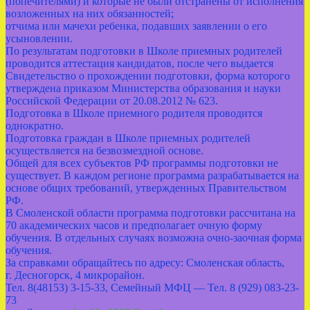
(попечителями) и которые не были отстранены от исполнения
возложенных на них обязанностей;
отчима или мачехи ребенка, подавших заявлении о его
усыновлении.
По результатам подготовки в Школе приемных родителей
проводится аттестация кандидатов, после чего выдается
Свидетельство о прохождении подготовки, форма которого
утверждена приказом Министерства образования и науки
Российской Федерации от 20.08.2012 № 623.
Подготовка в Школе приемного родителя проводится
однократно.
Подготовка граждан в Школе приемных родителей
осуществляется на безвозмездной основе.
Общей для всех субъектов РФ программы подготовки не
существует. В каждом регионе программа разрабатывается на
основе общих требований, утвержденных Правительством
РФ.
В Смоленской области программа подготовки рассчитана на
70 академических часов и предполагает очную форму
обучения. В отдельных случаях возможна очно-заочная форма
обучения.
За справками обращайтесь по адресу: Смоленская область,
г. Десногорск, 4 микрорайон.
Тел. 8(48153) 3-15-33, Семейный МФЦ — Тел. 8 (929) 083-23-
73