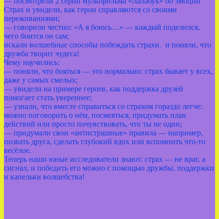
— посмотрели 2 серии мультфильма «Лалабук» об эмоции
Страх и увидели, как герои справляются со своими
переживаниями;
— говорили честно: «А я боюсь…» — каждый поделился,
чего боится он сам;
искали волшебные способы побеждать страхи. и поняли, что
дружба творит чудеса!
Чему научились:
— поняли, что бояться — это нормально: страх бывает у всех,
даже у самых смелых;
— увидели на примере героев, как поддержка друзей
помогает стать увереннее;
— узнали, что вместе справиться со страхом гораздо легче:
можно поговорить о нём, посмеяться, придумать план
действий или просто почувствовать, что ты не один;
— придумали свои «антистрашные» правила — например,
позвать друга, сделать глубокий вдох или вспомнить что‑то
весёлое.
Теперь наши юные исследователи знают: страх — не враг, а
сигнал, и победить его можно с помощью дружбы, поддержки
и капельки волшебства!