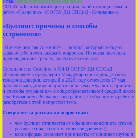
e-mail:
super.solnyshko1999@yandex.ru
СОГБУ «Десногорский центр социальной помощи семье и
детям «Солнышко» (СОГБУ ДЦ СПСиД «Солнышко»)
«Буллинг: причины и способы
устранения»
«Почему они так со мной?» — вопрос, который хоть раз
задавал себе почти каждый подросток. Но когда насмешки
превращаются в травлю, молчать уже нельзя.
Специалисты Семейного МФЦ СОГБУ ДЦ СПСиД
«Солнышко» в преддверии Международного дня детского
телефона доверия, который в 2026 году отмечается 17 мая
провели выездное мероприятие в на тему «Буллинг: причины
и способы устранения» в общеобразовательной средней школе
села Екимовичи Рославльского района, чтобы помочь ребятам
разобраться в этой непростой теме.
Специалисты рассказали подросткам:
чем буллинг отличается от обычного конфликта (это не
разовая ссора, а систематическое давление);
какие формы он может принимать: от обидных шуток и