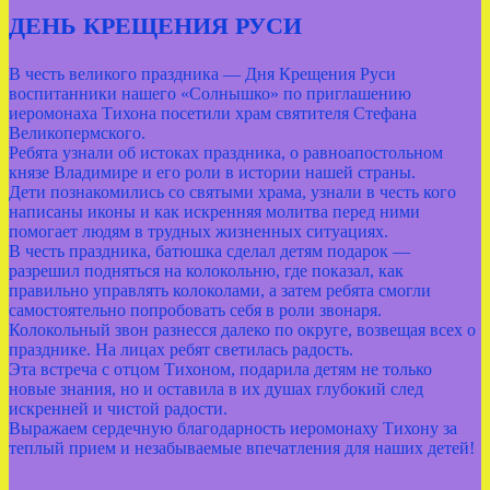
ДЕНЬ КРЕЩЕНИЯ РУСИ
В честь великого праздника — Дня Крещения Руси
воспитанники нашего «Солнышко» по приглашению
иеромонаха Тихона посетили храм святителя Стефана
Великопермского.
Ребята узнали об истоках праздника, о равноапостольном
князе Владимире и его роли в истории нашей страны.
Дети познакомились со святыми храма, узнали в честь кого
написаны иконы и как искренняя молитва перед ними
помогает людям в трудных жизненных ситуациях.
В честь праздника, батюшка сделал детям подарок —
разрешил подняться на колокольню, где показал, как
правильно управлять колоколами, а затем ребята смогли
самостоятельно попробовать себя в роли звонаря.
Колокольный звон разнесся далеко по округе, возвещая всех о
празднике. На лицах ребят светилась радость.
Эта встреча с отцом Тихоном, подарила детям не только
новые знания, но и оставила в их душах глубокий след
искренней и чистой радости.
Выражаем сердечную благодарность иеромонаху Тихону за
теплый прием и незабываемые впечатления для наших детей!