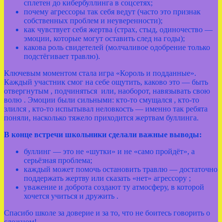
сплетен до кибербуллинга в соцсетях;
почему агрессоры так себя ведут (часто это признак
собственных проблем и неуверенности);
как чувствует себя жертва (страх, стыд, одиночество —
эмоции, которые могут оставить след на годы);
какова роль свидетелей (молчаливое одобрение только
подстёгивает травлю).
Ключевым моментом стала игра «Король и подданные».
Каждый участник смог на себе ощутить, каково это — быть
отвергнутым , подчиняться или, наоборот, навязывать свою
волю . Эмоции были сильными: кто‑то смущался , кто‑то
злился , кто‑то испытывал неловкость — именно так ребята
поняли, насколько тяжело приходится жертвам буллинга.
В конце встречи школьники сделали важные выводы:
буллинг — это не «шутки» и не «само пройдёт», а
серьёзная проблема;
каждый может помочь остановить травлю — достаточно
поддержать жертву или сказать «нет» агрессору ;
уважение и доброта создают ту атмосферу, в которой
хочется учиться и дружить .
Спасибо школе за доверие и за то, что не боитесь говорить о
сложном!