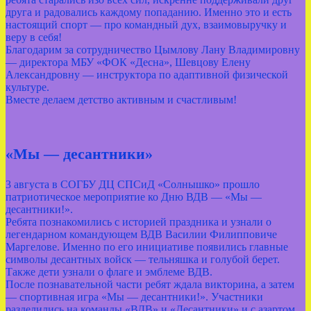
друга и радовались каждому попаданию. Именно это и есть
настоящий спорт — про командный дух, взаимовыручку и
веру в себя!
Благодарим за сотрудничество Цымлову Лану Владимировну
— директора МБУ «ФОК «Десна», Шевцову Елену
Александровну — инструктора по адаптивной физической
культуре.
Вместе делаем детство активным и счастливым!
«Мы — десантники»
3 августа в СОГБУ ДЦ СПСиД «Солнышко» прошло
патриотическое мероприятие ко Дню ВДВ — «Мы —
десантники!».
Ребята познакомились с историей праздника и узнали о
легендарном командующем ВДВ Василии Филипповиче
Маргелове. Именно по его инициативе появились главные
символы десантных войск — тельняшка и голубой берет.
Также дети узнали о флаге и эмблеме ВДВ.
После познавательной части ребят ждала викторина, а затем
— спортивная игра «Мы — десантники!». Участники
разделились на команды «ВДВ» и «Десантники» и с азартом