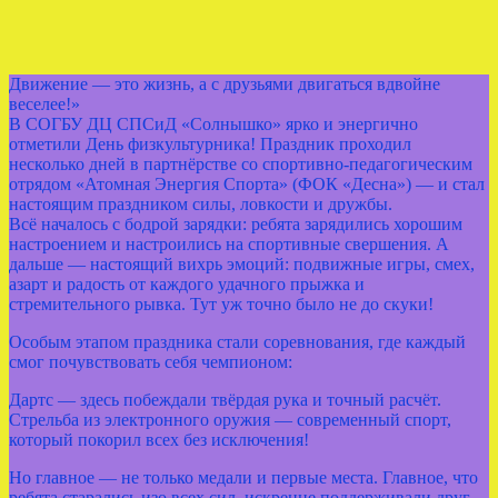
Движение — это жизнь, а с друзьями двигаться вдвойне
веселее!»
В СОГБУ ДЦ СПСиД «Солнышко» ярко и энергично
отметили День физкультурника! Праздник проходил
несколько дней в партнёрстве со спортивно‑педагогическим
отрядом «Атомная Энергия Спорта» (ФОК «Десна») — и стал
настоящим праздником силы, ловкости и дружбы.
Всё началось с бодрой зарядки: ребята зарядились хорошим
настроением и настроились на спортивные свершения. А
дальше — настоящий вихрь эмоций: подвижные игры, смех,
азарт и радость от каждого удачного прыжка и
стремительного рывка. Тут уж точно было не до скуки!
Особым этапом праздника стали соревнования, где каждый
смог почувствовать себя чемпионом:
Дартс — здесь побеждали твёрдая рука и точный расчёт.
Стрельба из электронного оружия — современный спорт,
который покорил всех без исключения!
Но главное — не только медали и первые места. Главное, что
ребята старались изо всех сил, искренне поддерживали друг