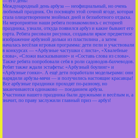
— его день!
Международный день арбуза — неофициальный, но очень
любимый праздник. Он посвящён этой сочной ягоде, которая
стала олицетворением знойных дней и беззаботного отдыха.
На мероприятии наши ребята познакомились с историей
праздника, узнали, откуда появился арбуз и какие бывают его
сорта. Ребята рисовали рисунки, создавали яркое предметное
изображение арбузной дольки из пластилина , а затем
началась весёлая игровая программа: дети пели и участвовали
в конкурсах — «Арбузные частушки с листа», «Хвалебные
слова», «Сложи высказывание» и «Составь слова из слова».
Также ребята попробовали себя в роли садоводов‑бахчеводов.
Ребят также ждали эстафеты: «Арбузный боулинг» и
«Арбузные гонки». А ещё дети поработали модельерами: они
нарядили арбузы‑мячи — и получились настоящие красавцы!
Все арбузные праздники проходят по‑разному, но
заканчиваются одинаково — поеданием арбуза.
Участники нашего праздника были дружными и весёлым и, а
значит, по праву заслужили главный приз — арбуз!