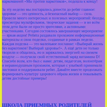
наркоманией «Мы против наркотиков», подошла к концу!
За эту неделю мы постарались донести до ребят главное:
здоровье — это ценность, а безопасный выбор — сила.
Провели много интересных и полезных мероприятий: беседы,
просмотры мультфильмов, творческие задания — и во всём
этом дети были не просто зрителями, а активными
участниками. Сегодня состоялось завершающее мероприятие
— яркая акция! Ребята раздавали прохожим информационные
материалы и свои поделки, созданные в рамках недели.
Каждая поделка — это маленькое послание: «Выбирай жизнь
без наркотиков! Выбирай здоровье!». А ещё дети не только
творили и общались, но и заряжались энергией на свежем
воздухе — получили свой естественный заряд витамина D!
Спасибо всем, кто был с нами: детям, педагогам, волонтёрам
и неравнодушным прохожим, которые с улыбкой принимали
листовки и поддерживали ребят. Давайте вместе продолжать
формировать культуру здорового образа жизни и показывать
детям достойные примеры!
ШКОЛА ПРИЕМНЫХ РОДИТЕЛЕЙ